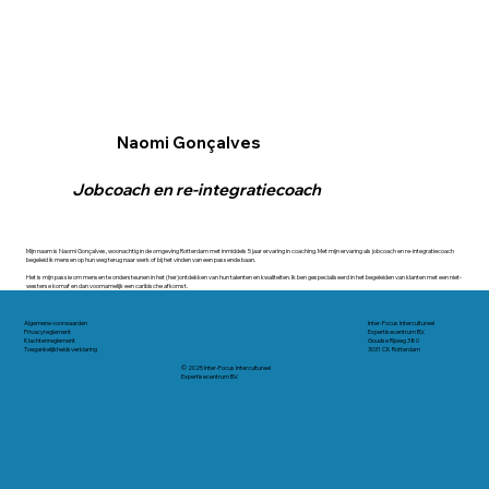
Naomi Gonçalves
Jobcoach en re-integratiecoach
Mijn naam is Naomi Gonçalves, woonachtig in de omgeving Rotterdam met inmiddels 5 jaar ervaring in coaching. Met mijn ervaring als jobcoach en re-integratiecoach
begeleid ik mensen op hun weg terug naar werk of bij het vinden van een passende baan.
Het is mijn passie om mensen te ondersteunen in het (her)ontdekken van hun talenten en kwaliteiten. Ik ben gespecialiseerd in het begeleiden van klanten met een niet-
westerse komaf en dan voornamelijk een caribische afkomst.
Algemene voorwaarden
Inter-Focus Intercultureel
Privacyreglement
Expertisecentrum B.V.
Klachtenreglement
Goudse Rijweg 380
Toegankelijkheidsverklaring
3031 CK Rotterdam
© 2025 Inter-Focus Intercultureel
Expertisecentrum B.V.