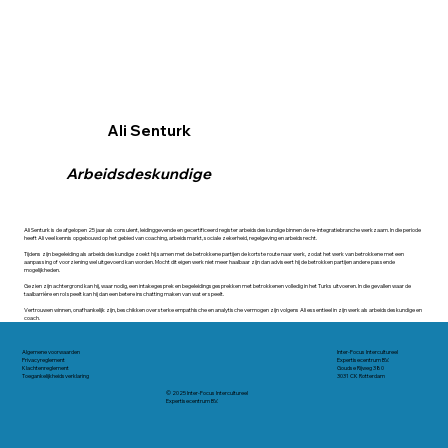
Ali Senturk
Arbeidsdeskundige
Ali Senturk is de afgelopen 25 jaar als consulent, leidinggevende en gecertificeerd register arbeidsdeskundige binnen de re-integratiebranche werkzaam. In die periode
heeft Ali veel kennis opgebouwd op het gebied van coaching, arbeidsmarkt, sociale zekerheid, regelgeving en arbeidsrecht.
Tijdens zijn begeleiding als arbeidsdeskundige zoekt hij samen met de betrokkene partijen de kortste route naar werk, zodat het werk van betrokkene met een
aanpassing of voorziening wel uitgevoerd kan worden. Mocht dit eigen werk niet meer haalbaar zijn dan adviseert hij de betrokken partijen andere passende
mogelijkheden.
Gezien zijn achtergrond kan hij, waar nodig, een intakegesprek en begeleidingsgesprekken met betrokkenen volledig in het Turks uitvoeren. In die gevallen waar de
taalbarrière en rol speelt kan hij dan een betere inschatting maken van wat er speelt.
Vertrouwen winnen, onafhankelijk zijn, beschikken over sterke empathische en analytische vermogen zijn volgens Ali essentieel in zijn werk als arbeidsdeskundige en
coach.
Algemene voorwaarden
Inter-Focus Intercultureel
Privacyreglement
Expertisecentrum B.V.
Klachtenreglement
Goudse Rijweg 380
Toegankelijkheidsverklaring
3031 CK Rotterdam
© 2025 Inter-Focus Intercultureel
Expertisecentrum B.V.