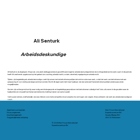
Ali Senturk
Arbeidsdeskundige
Ali Senturk is de afgelopen 25 jaar als consulent, leidinggevende en gecertificeerd register arbeidsdeskundige binnen de re-integratiebranche werkzaam. In die periode
heeft Ali veel kennis opgebouwd op het gebied van coaching, arbeidsmarkt, sociale zekerheid, regelgeving en arbeidsrecht.
Tijdens zijn begeleiding als arbeidsdeskundige zoekt hij samen met de betrokkene partijen de kortste route naar werk, zodat het werk van betrokkene met een
aanpassing of voorziening wel uitgevoerd kan worden. Mocht dit eigen werk niet meer haalbaar zijn dan adviseert hij de betrokken partijen andere passende
mogelijkheden.
Gezien zijn achtergrond kan hij, waar nodig, een intakegesprek en begeleidingsgesprekken met betrokkenen volledig in het Turks uitvoeren. In die gevallen waar de
taalbarrière en rol speelt kan hij dan een betere inschatting maken van wat er speelt.
Vertrouwen winnen, onafhankelijk zijn, beschikken over sterke empathische en analytische vermogen zijn volgens Ali essentieel in zijn werk als arbeidsdeskundige en
coach.
Algemene voorwaarden
Inter-Focus Intercultureel
Privacyreglement
Expertisecentrum B.V.
Klachtenreglement
Goudse Rijweg 380
Toegankelijkheidsverklaring
3031 CK Rotterdam
© 2025 Inter-Focus Intercultureel
Expertisecentrum B.V.