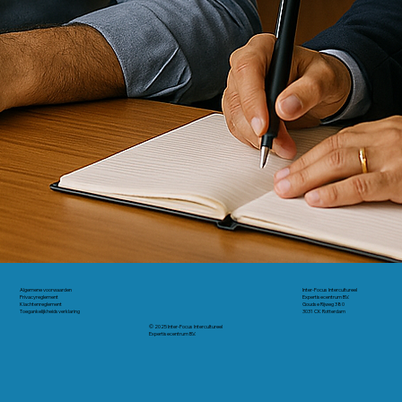
Algemene voorwaarden
Inter-Focus Intercultureel
Privacyreglement
Expertisecentrum B.V.
Klachtenreglement
Goudse Rijweg 380
Toegankelijkheidsverklaring
3031 CK Rotterdam
© 2025 Inter-Focus Intercultureel
Expertisecentrum B.V.