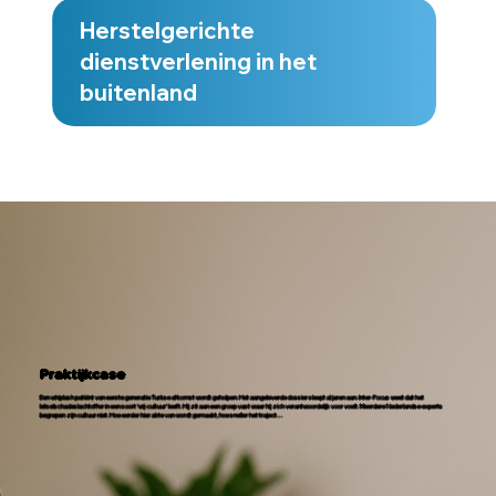
Herstelgerichte
dienstverlening in het
buitenland
Praktijkcase
Een whiplash patiënt van eerste generatie Turkse afkomst wordt geholpen. Het aangeleverde dossier sleept al jaren aan. Inter-Focus weet dat het
letselschadeslachtoffer in een soort ‘wij-cultuur’ leeft. Hij zit aan een groep vast waar hij zich verantwoordelijk voor voelt. Meerdere Nederlandse experts
begrepen zijn cultuur niet. Hoe eerder hier akte van wordt gemaakt, hoe sneller het traject…