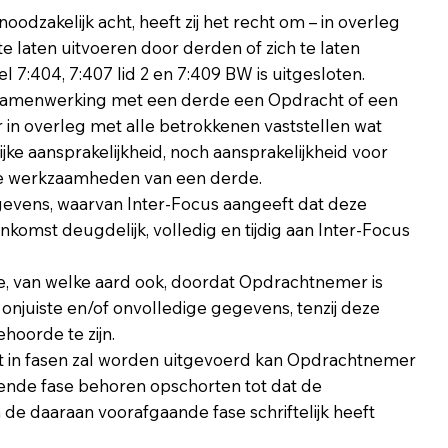
noodzakelijk acht, heeft zij het recht om – in overleg
aten uitvoeren door derden of zich te laten
el 7:404, 7:407 lid 2 en 7:409 BW is uitgesloten.
n samenwerking met een derde een Opdracht of een
 in overleg met alle betrokkenen vaststellen wat
ijke aansprakelijkheid, noch aansprakelijkheid voor
nde werkzaamheden van een derde.
gevens, waarvan Inter-Focus aangeeft dat deze
nkomst deugdelijk, volledig en tijdig aan Inter-Focus
de, van welke aard ook, doordat Opdrachtnemer is
njuiste en/of onvolledige gegevens, tenzij deze
hoorde te zijn.
t in fasen zal worden uitgevoerd kan Opdrachtnemer
gende fase behoren opschorten tot dat de
de daaraan voorafgaande fase schriftelijk heeft