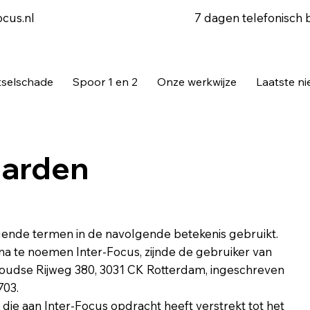
7 dagen telefonisch 
ocus.nl
tselschade
Spoor 1 en 2
Onze werkwijze
Laatste n
arden
ende termen in de navolgende betekenis gebruikt.
na te noemen Inter-Focus, zijnde de gebruiker van
udse Rijweg 380, 3031 CK Rotterdam, ingeschreven
703.
 die aan Inter-Focus opdracht heeft verstrekt tot het