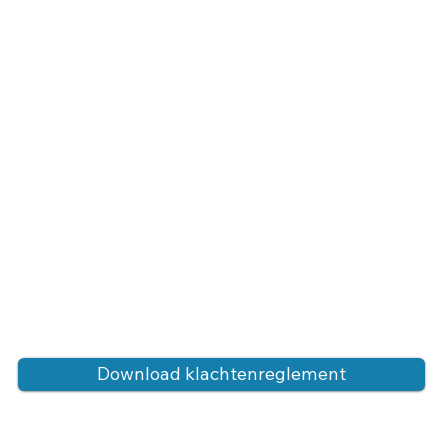
Download klachtenreglement