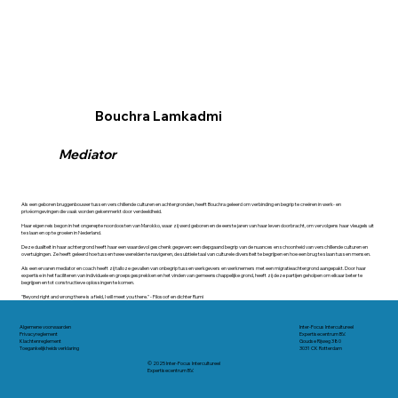
Bouchra Lamkadmi
Mediator
Als een geboren bruggenbouwer tussen verschillende culturen en achtergronden, heeft Bouchra geleerd om verbinding en begrip te creëren in werk- en
privéomgevingen die vaak worden gekenmerkt door verdeeldheid.
Haar eigen reis begon in het ongerepte noordoosten van Marokko, waar zij werd geboren en de eerste jaren van haar leven doorbracht, om vervolgens haar vleugels uit
te slaan en op te groeien in Nederland.
Deze dualiteit in haar achtergrond heeft haar een waardevol geschenk gegeven: een diepgaand begrip van de nuances en schoonheid van verschillende culturen en
overtuigingen. Ze heeft geleerd hoe tussen twee werelden te navigeren, de subtiele taal van culturele diversiteit te begrijpen en hoe een brug te slaan tussen mensen.
Als een ervaren mediator en coach heeft zij talloze gevallen van onbegrip tussen werkgevers en werknemers met een migratieachtergrond aangepakt. Door haar
expertise in het faciliteren van individuele en groepsgesprekken en het vinden van gemeenschappelijke grond, heeft zij deze partijen geholpen om elkaar beter te
begrijpen en tot constructieve oplossingen te komen.
"Beyond right and wrong there is a field, I will meet you there." - Filosoof en dichter Rumi
Algemene voorwaarden
Inter-Focus Intercultureel
Privacyreglement
Expertisecentrum B.V.
Klachtenreglement
Goudse Rijweg 380
Toegankelijkheidsverklaring
3031 CK Rotterdam
© 2025 Inter-Focus Intercultureel
Expertisecentrum B.V.