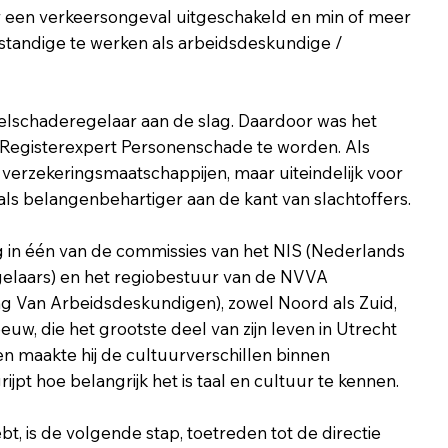
or een verkeersongeval uitgeschakeld en min of meer
tandige te werken als arbeidsdeskundige /
selschaderegelaar aan de slag. Daardoor was het
Registerexpert Personenschade te worden. Als
verzekeringsmaatschappijen, maar uiteindelijk voor
ls belangenbehartiger aan de kant van slachtoffers.
g in één van de commissies van het NIS (Nederlands
gelaars) en het regiobestuur van de NVVA
g Van Arbeidsdeskundigen), zowel Noord als Zuid,
uw, die het grootste deel van zijn leven in Utrecht
n maakte hij de cultuurverschillen binnen
jpt hoe belangrijk het is taal en cultuur te kennen.
ebt, is de volgende stap, toetreden tot de directie