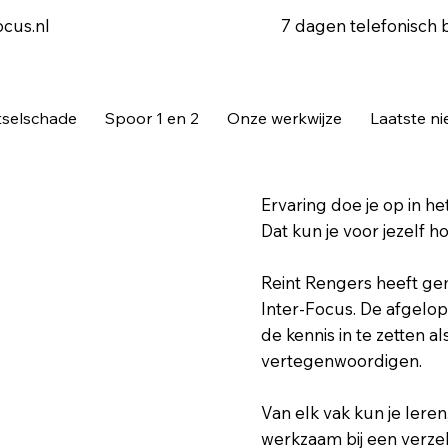
7 dagen telefonisch 
ocus.nl
tselschade
Spoor 1 en 2
Onze werkwijze
Laatste n
Ervaring doe je op in het 
Dat kun je voor jezelf h
Reint Rengers heeft ge
Inter-Focus. De afgelope
de kennis in te zetten a
vertegenwoordigen.
Van elk vak kun je lere
werkzaam bij een verze