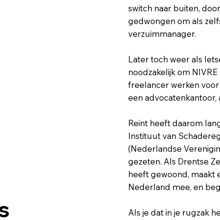
switch naar buiten, do
gedwongen om als zelfs
verzuimmanager.
Later toch weer als let
noodzakelijk om NIVRE 
freelancer werken voor 
een advocatenkantoor, a
Reint heeft daarom lan
Instituut van Schadere
(Nederlandse Verenigin
gezeten. Als Drentse Zee
heeft gewoond, maakt e
Nederland mee, en begri
s
Als je dat in je rugzak h