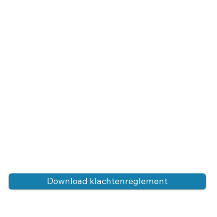
Download klachtenreglement