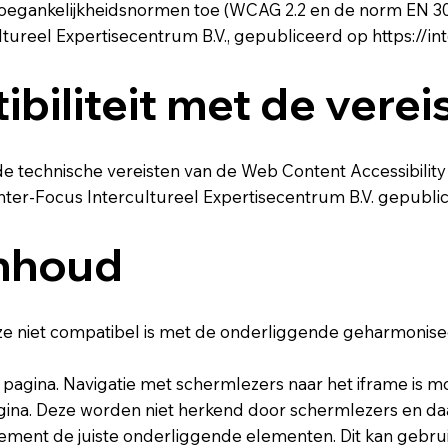
toegankelijkheidsnormen toe (WCAG 2.2 en de norm EN 301 
ltureel Expertisecentrum B.V., gepubliceerd op
https://in
biliteit met de verei
 technische vereisten van de Web Content Accessibility 
 Inter-Focus Intercultureel Expertisecentrum B.V. gepubl
inhoud
eze niet compatibel is met de onderliggende geharmonis
 pagina. Navigatie met schermlezers naar het iframe is moe
agina. Deze worden niet herkend door schermlezers en daa
ement de juiste onderliggende elementen. Dit kan gebru