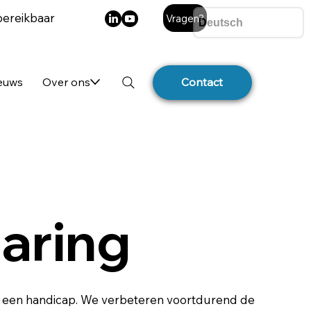
bereikbaar
Vragen?
ieuws
Over ons
Contact
aring
met een handicap. We verbeteren voortdurend de