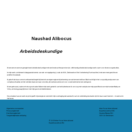
Naushad Alibocus
Arbeidsdeskundige
Ik ben een ervaren en geregistreerd arbeidsdeskundige met een brede achtergrond en als zelfstandig arbeidsdeskundige werkzaam voor diverse organisaties.
In mijn werk combineer ik diepgaande kennis van wet- en regelgeving (zoals de WIA, Ziektewet en Wet Verbetering Poortwachter) met een mensgerichte en
praktische aanpak.
Ik geloof dat duurzame inzetbaarheid begint bij herstel van eigen regie en bij erkenning van wat iemand wél kan. Mijn kracht ligt in het zorgvuldig analyseren van
complexe situaties en het vertalen daarvan naar concrete, uitvoerbare adviezen voor zowel werknemer als werkgever.
Ik ben getrouwd, vader en trotse grootvader. Buiten mijn werk geniet ik van het buitenleven: ik verzorg met veel plezier mijn paard Boskio en mijn honden Bailey en
Vicky, en breng graag tijd door met mijn gezin en kleinkinderen.
Deze balans tussen werk en privé geeft mij energie en versterkt mijn overtuiging dat aandacht, rust en verbinding de sleutel zijn tot duurzaam herstel — in werk en in
het leven.
Algemene voorwaarden
Inter-Focus Intercultureel
Privacyreglement
Expertisecentrum B.V.
Klachtenreglement
Goudse Rijweg 380
Toegankelijkheidsverklaring
3031 CK Rotterdam
© 2025 Inter-Focus Intercultureel
Expertisecentrum B.V.