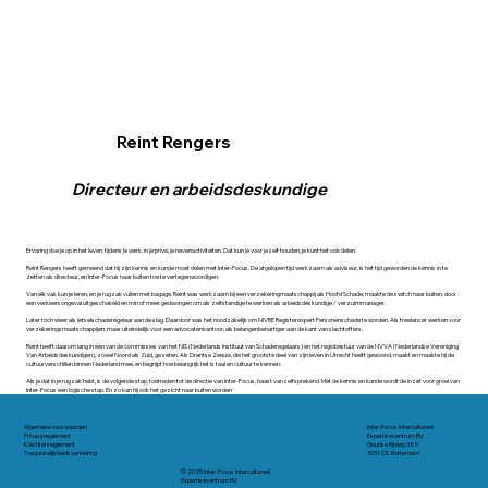
Reint Rengers
Directeur en arbeidsdeskundige
Ervaring doe je op in het leven, tijdens je werk, in je privé, je nevenactiviteiten. Dat kun je voor jezelf houden, je kunt het ook delen.
Reint Rengers heeft gemeend dat hij zijn kennis en kunde moet delen met Inter-Focus. De afgelopen tijd werkzaam als adviseur, is het tijd geworden de kennis in te
zetten als directeur, en Inter-Focus naar buiten toe te vertegenwoordigen.
Van elk vak kun je leren, en je rugzak vullen met bagage. Reint was werkzaam bij een verzekeringmaatschappij als Hoofd Schade, maakte de switch naar buiten, door
een verkeersongeval uitgeschakeld en min of meer gedwongen om als zelfstandige te werken als arbeidsdeskundige / verzuimmanager.
Later toch weer als letselschaderegelaar aan de slag. Daardoor was het noodzakelijk om NIVRE Registerexpert Personenschade te worden. Als freelancer werken voor
verzekeringsmaatschappijen, maar uiteindelijk voor een advocatenkantoor, als belangenbehartiger aan de kant van slachtoffers.
Reint heeft daarom lang in één van de commissies van het NIS (Nederlands Instituut van Schaderegelaars) en het regiobestuur van de NVVA (Nederlandse Vereniging
Van Arbeidsdeskundigen), zowel Noord als Zuid, gezeten. Als Drentse Zeeuw, die het grootste deel van zijn leven in Utrecht heeft gewoond, maakt en maakte hij de
cultuurverschillen binnen Nederland mee, en begrijpt hoe belangrijk het is taal en cultuur te kennen.
Als je dat in je rugzak hebt, is de volgende stap, toetreden tot de directie van Inter-Focus, haast vanzelfsprekend. Met de kennis en kunde wordt de inzet voor groei van
Inter-Focus een logische stap. En zo kan hij ook het gezicht naar buiten worden
Algemene voorwaarden
Inter-Focus Intercultureel
Privacyreglement
Expertisecentrum B.V.
Klachtenreglement
Goudse Rijweg 380
Toegankelijkheidsverklaring
3031 CK Rotterdam
© 2025 Inter-Focus Intercultureel
Expertisecentrum B.V.