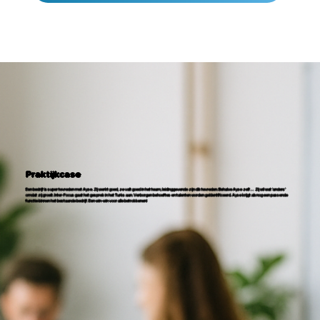
Praktijkcase
Een bedrijf is super tevreden met Ayse. Zij werkt goed, ze valt goed in het team, leidinggevende zijn dik tevreden. Behalve Ayse zelf… Zij wil wat ‘anders’
omdat zij groeit. Inter-Focus gaat het gesprek in het Turks aan. Verborgen behoeftes en talenten worden geïdentificeerd. Ayse krijgt alsnog een passende
functie binnen het bestaande bedrijf. Een win-win voor alle betrokkenen!