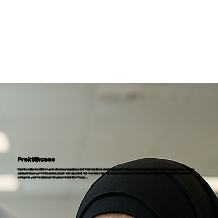
Praktijkcase
Een interculturele cliënt stuurde elke maand geld naar het thuisland. Door omstandigheden viel haar inkomen gedeeltelijk weg. Vervolgens kreeg zij geen
aandacht meer van het thuisland: je bent ziek dus je telt niet meer mee. Gevolg: depressieve klachten en slechte arbeidsprestaties. Haar Nederlandse
werkgever voelt het allemaal niet aan en belde Inter-Focus…