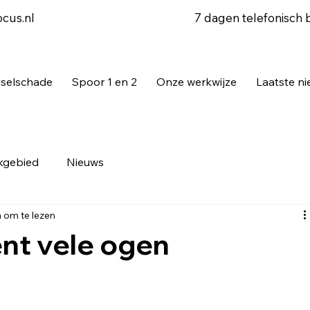
7 dagen telefonisch 
ocus.nl
tselschade
Spoor 1 en 2
Onze werkwijze
Laatste n
kgebied
Nieuws
 om te lezen
ent vele ogen