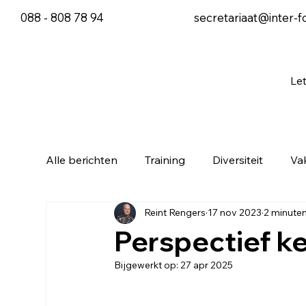
088 - 808 78 94
secretariaat@inter-f
Le
Alle berichten
Training
Diversiteit
Va
Reint Rengers
17 nov 2023
2 minuten
Perspectief k
Bijgewerkt op:
27 apr 2025