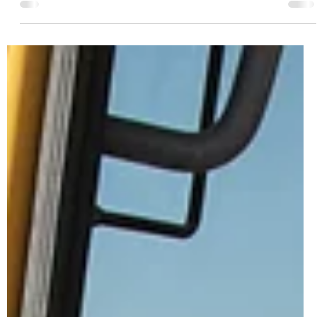
Reint Rengers
2 jul
2 minuten om te lezen
Nieuws
IK WIL MIJN VRIJHEID TERUG!
Lesauto van Bever Er overkomt je een ongeval. Je houdt er
letsel aan over. Je denkt dat autorijden dan verleden tijd is. Maar
het kan anders lopen dan je denkt. Zijn alle mogelijkheden wel
onderzocht? Kun je werkelijk niet meer autorijden? Na verloop
van tijd in de letselschadeprocedure schuift het niet meer
kunnen rijden naar de achtergrond. Je lijkt je je er maar bij neer
te leggen. Steeds vaker loop je tegen de beperkingen in je
mobiliteit aan. Een buurman of familielid vr