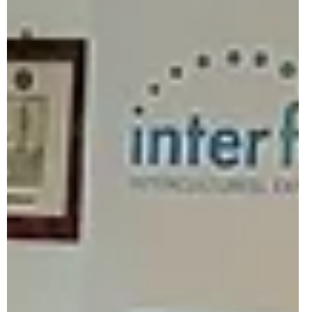
Het is natuurlijk goed dat werknemers, die zijn omgekomen of
letsel hebben opgelopen, herdacht worden. Het is uiteraard
beter dat we proberen te voorkomen dat werknemers dit
overkomt. Er valt nog heel wat te winnen. Als we zien dat de
Arbeidsmonitor van 2025 opnieuw meer arbeidsongevallen laat
zien, ze