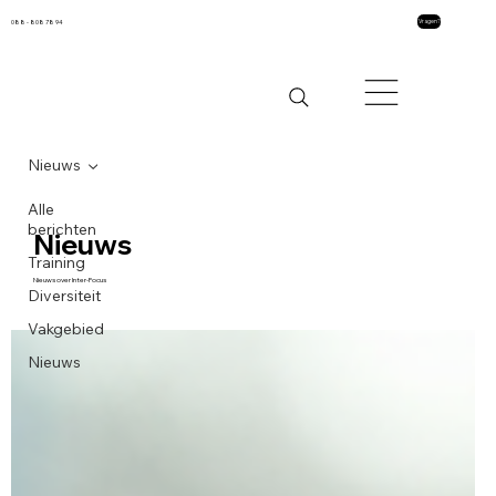
088 - 808 78 94
Vragen?
Nieuws
Alle
berichten
Nieuws
Training
Nieuws over Inter-Focus
Diversiteit
Vakgebied
Nieuws