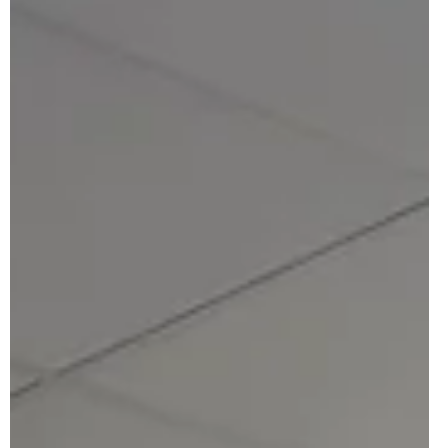
frustratie. Gelukkig is er tegenwoordig steeds meer hulp
beschikbaar die zich aanpast aan jouw situatie. Eén van die
vormen is flexibele herstelcoaching. In deze blog neem ik je mee
in wat dat precies inhoudt, waarom het zo waardevol is en hoe
het jou of jouw organisatie kan ondersteunen. Wat is flexibele
herstelcoaching precies? Flexibele herstel