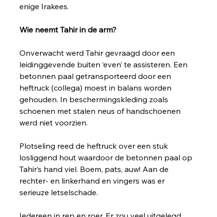
enige Irakees. 
Wie neemt Tahir in de arm?
Onverwacht werd Tahir gevraagd door een 
leidinggevende buiten ‘even’ te assisteren. Een 
betonnen paal getransporteerd door een 
heftruck (collega) moest in balans worden 
gehouden. In beschermingskleding zoals 
schoenen met stalen neus of handschoenen 
werd niet voorzien. 
Plotseling reed de heftruck over een stuk 
losliggend hout waardoor de betonnen paal op 
Tahir’s hand viel. Boem, pats, auw! Aan de 
rechter- en linkerhand en vingers was er 
serieuze letselschade. 
Iedereen in rep en roer. Er zou veel uitgelegd, 