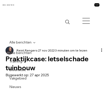
088 - 808 78 94
Vragen?
Alle berichten
Reint Rengers
27 nov 2022
3 minuten om te lezen
Alle berichten
Praktijkcase: letselschade
Training
tuinbouw
Diversiteit
Bijgewerkt op:
27 apr 2025
Vakgebied
Nieuws